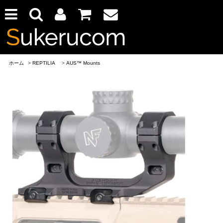
ホーム
>
REPTILIA
>
AUS™ Mounts