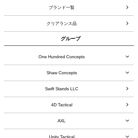
ブランド一覧
クリアランス品
グループ
One Hundred Concepts
Shaw Concepts
Swift Stands LLC
4D Tactical
AXL
Unity Tactical