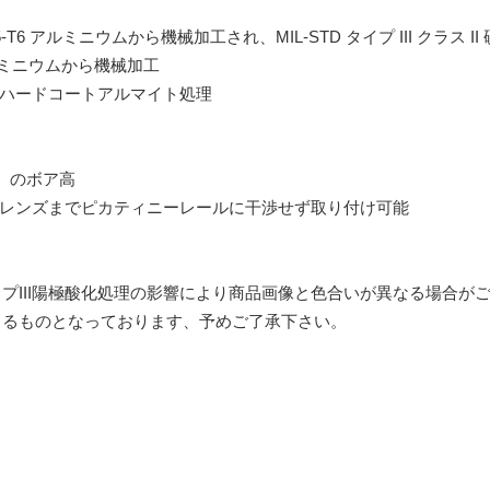
5-T6 アルミニウムから機械加工され、MIL-STD タイプ III ク
アルミニウムから機械加工
II、ハードコートアルマイト処理
ンチ）のボア高
物レンズまでピカティニーレールに干渉せず取り付け可能
イプIII陽極酸化処理の影響により商品画像と色合いが異なる場合が
よるものとなっております、予めご了承下さい。