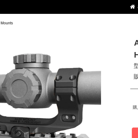
Mounts
H
購