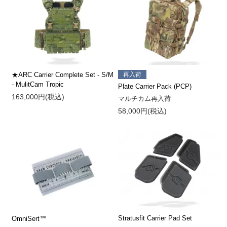
★ARC Carrier Complete Set - S/M
再入荷
- MulitCam Tropic
Plate Carrier Pack (PCP)
163,000円(税込)
マルチカム再入荷
58,000円(税込)
Stratusfit Carrier Pad Set
OmniSert™